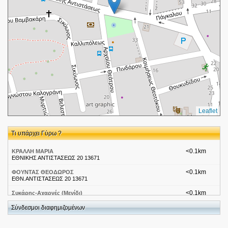
Leaflet
Τι υπάρχει Γύρω ?
<0.1km
ΚΡΑΛΛΗ ΜΑΡΙΑ
ΕΘΝΙΚΗΣ ΑΝΤΙΣΤΑΣΕΩΣ 20 13671
<0.1km
ΦΟΥΝΤΑΣ ΘΕΟΔΩΡΟΣ
ΕΘΝ.ΑΝΤΙΣΤΑΣΕΩΣ 20 13671
<0.1km
Συκάρης-Αχαρνές (Μενίδι)
Εθνικης Αντιστασεως 22
Σύνδεσμοι διαφημιζομένων
<0.1km
Ο Απίθανος
Παπαφλέσσα 1