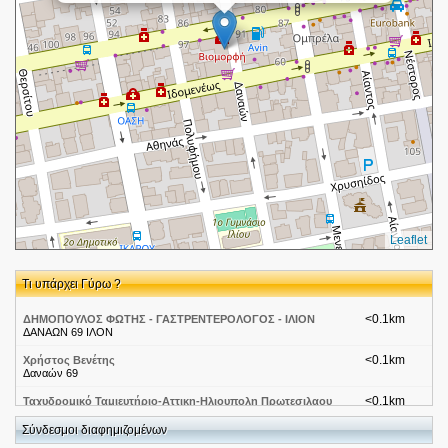
Leaflet
Τι υπάρχει Γύρω ?
<0.1km
ΔΗΜΟΠΟΥΛΟΣ ΦΩΤΗΣ - ΓΑΣΤΡΕΝΤΕΡΟΛΟΓΟΣ - ΙΛΙΟΝ
ΔΑΝΑΩΝ 69 ΙΛΟΝ
<0.1km
Χρήστος Βενέτης
Δαναών 69
<0.1km
Ταχυδρομικό Ταμιευτήριο-Αττικη-Ηλιουπολη Πρωτεσιλαου
93
Πρωτεσιλαου 93
Σύνδεσμοι διαφημιζομένων