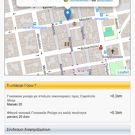
Leaflet
Τι υπάρχει Γύρω ?
<0.1km
Γυναικεια ρουχα με στυλ,σε οικονομικες τιμες Capriccio
Shop
Manaki 20
<0.1km
Φθηνά νεανικά Γυναικεία Ρούχα σε καλή ποιότητα
μανακη 20 ιλιον
<0.1km
Βλάσσης Γεώργιος - Ειδικός Παθολόγος
Πάριδος 71
Σύνδεσμοι διαφημιζομένων