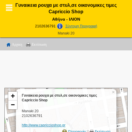
Γυναικεια ρουχα με στυλ,σε οικονομικες τιμες
Capriccio Shop
Αθήνα - ΙΛΙΟΝ
2102636791
Σύντομη Περιγραφή
Manaki 20
Αρχικη
Εκτύπωση
×
+
Γυναικεια ρουχα με στυλ,σε οικονομικες τιμες
Capriccio Shop
−
Manaki 20
2102636791
http://www.capriccioshop.gr
|
Πληροφορίες
Εκτύπωση