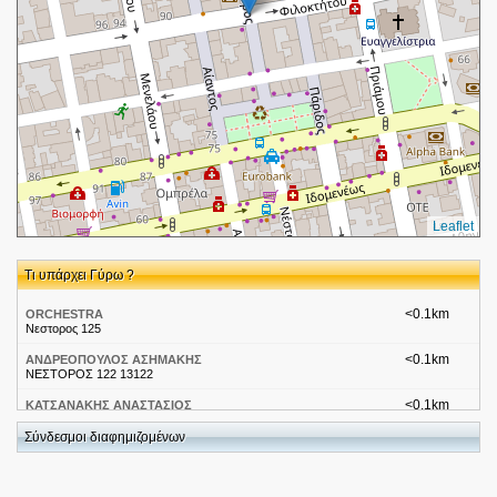
Leaflet
Τι υπάρχει Γύρω ?
<0.1km
ORCHESTRA
Νεστορος 125
<0.1km
ΑΝΔΡΕΟΠΟΥΛΟΣ ΑΣΗΜΑΚΗΣ
ΝΕΣΤΟΡΟΣ 122 13122
<0.1km
ΚΑΤΣΑΝΑΚΗΣ ΑΝΑΣΤΑΣΙΟΣ
ΝΕΣΤΟΡΟΣ 122 13122
Σύνδεσμοι διαφημιζομένων
<0.1km
Admiral Sport Shops - Λιόσια
Φιλοκτήτου 73, 13122
<0.1km
Βλάχος Χαρ.ΕΠΕ-Οπτικά-ΑΘΗΝΑ-ΙΛΙΟΝ