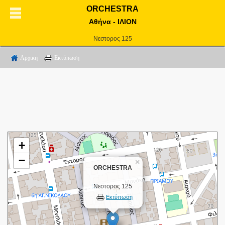
ORCHESTRA
Αθήνα - ΙΛΙΟΝ
Νεστορος 125
Αρχικη
Εκτύπωση
+
−
×
ORCHESTRA
Νεστορος 125
Εκτύπωση