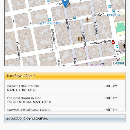
Leaflet
Τι υπάρχει Γύρω ?
<0.1km
ΚΑΡΑΓΙΑΝΝΗ ΕΛΕΝΗ
ΑΙΑΝΤΟΣ 101 13122
<0.1km
The best donut in Ilion
EKTΟΡΟΣ 89 ΚΑΙ ΑΙΑΝΤΟΣ 90
<0.1km
Κρεπερί-Αττική-Ιλιον TWINS
Εκτορος
Σύνδεσμοι διαφημιζομένων
<0.1km
HellasOnLine-Αττική - Ιλιον - zComputerland - ΖΕΥΓΙΤΗΣ
ΔΗΜ ΠΑΝΑΓΙΩΤΗΣ
Εκτορος 103Α