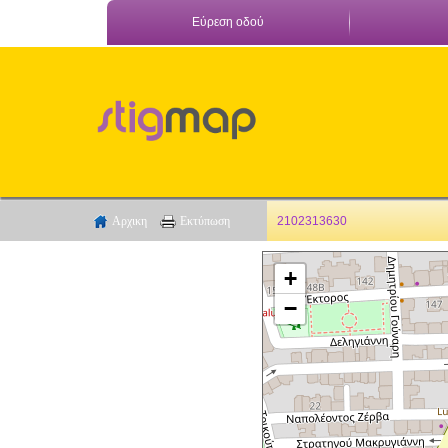
Εύρεση οδού
Αρχικη
Εκτύπωση
2102313630
+
−