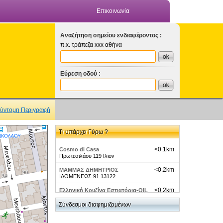
Επικοινωνία
Αναζήτηση σημείου ενδιαφέροντος :
π.x. τράπεζα xxx αθήνα
Εύρεση οδού :
ύντομη Περιγραφή
Τι υπάρχει Γύρω ?
<0.1km
Cosmo di Casa
Πρωτεσιλάου 119 Ιλιον
<0.2km
ΜΑΜΜΑΣ ΔΗΜΗΤΡΙΟΣ
ΙΔΟΜΕΝΕΩΣ 91 13122
<0.2km
Ελληνική Κουζίνα Εστιατόρια-OIL
RESTO
Σύνδεσμοι διαφημιζομένων
<0.2km
HellasOnLine-Αττική - Ιλιον -
COMPUTERISE ΞΥΝΟΣ Ν -