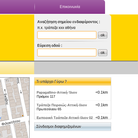
Επικοινωνία
Αναζήτηση σημείου ενδιαφέροντος :
π.x. τράπεζα xxx αθήνα
Εύρεση οδού :
Τι υπάρχει Γύρω ?
<0.1km
Papagallino-Αττική-Ίλιον
Πριάμου 117
<0.1km
Τράπεζα Πειραιώς-Αττική-Ιλιον
Πρωτεσιλαου 65
<0.1km
Εμπορική Τράπεζα-Αττική-Ιλιον 02
Πρωτεσιλαου 63
Σύνδεσμοι διαφημιζομένων
<0.2km
Alpha Bank-Αττικη-Ιλιον
Πρωτεσιλαου 66