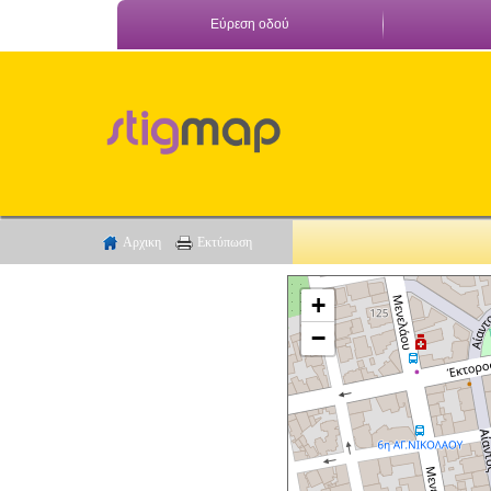
Εύρεση οδού
Αρχικη
Εκτύπωση
+
−