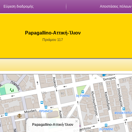
Εύρεση διαδρομής
Αποστάσεις πόλεων
Papagallino-Αττική-Ίλιον
Πριάμου 117
×
Papagallino-Αττική-Ίλιον