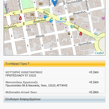
Leaflet
Τι υπάρχει Γύρω ?
<0.1km
ΚΟΤΤΩΡΗΣ ΚΩΝΣΤΑΝΤΙΝΟΣ
ΠΡΩΤΕΣΙΛΑΟΥ 57 13122
<0.1km
Μανουσάκης Εμμανουήλ
Πρωτεσιλάου 56 & Ναυσικάς, Ίλιον, 13122, ΑΤΤΙΚΗΣ
<0.2km
McDonalds-Αττική-Ίλιον
Ιλίου 35
Σύνδεσμοι διαφημιζομένων
<0.2km
Εμπορική Τράπεζα-Αττική-Ιλιον 02
Πρωτεσιλαου 63