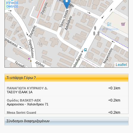
Leaflet
Τι υπάρχει Γύρω ?
<0.1km
ΠΑΝΑΓΙΩΤΑ ΚΥΠΡΑΙΟΥ Δ.
ΤΑΣΟΥ ΙΣΑΑΚ 1Α
<0.2km
Ομάδες BASKET-ΑΕΚ
Αμαρουσιου - Χαλανδριου 71
<0.2km
Mega Sprint Guard
ΠΑΡΑΔΕΙΣΟΥ 29
Σύνδεσμοι διαφημιζομένων
<0.2km
VK PREMIUM Σύμβουλοι Επιχειρήσεων
Αμαρουσίου Χαλανδρίου 71