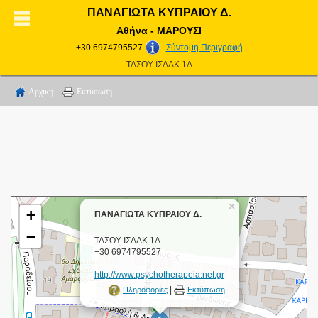
ΠΑΝΑΓΙΩΤΑ ΚΥΠΡΑΙΟΥ Δ.
Αθήνα - ΜΑΡΟΥΣΙ
+30 6974795527
Σύντομη Περιγραφή
ΤΑΣΟΥ ΙΣΑΑΚ 1Α
Αρχικη
Εκτύπωση
×
+
ΠΑΝΑΓΙΩΤΑ ΚΥΠΡΑΙΟΥ Δ.
−
ΤΑΣΟΥ ΙΣΑΑΚ 1Α
+30 6974795527
http://www.psychotherapeia.net.gr
|
Πληροφορίες
Εκτύπωση