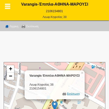
Varangis-Έπιπλα-ΑΘΗΝΑ-ΜΑΡΟΥΣΙ
2106154801
Λεωφ.Κηφισίας 38
Αρχικη
Εκτύπωση
+
×
−
Varangis-Έπιπλα-ΑΘΗΝΑ-ΜΑΡΟΥΣΙ
Λεωφ.Κηφισίας 38
2106154801
Εκτύπωση