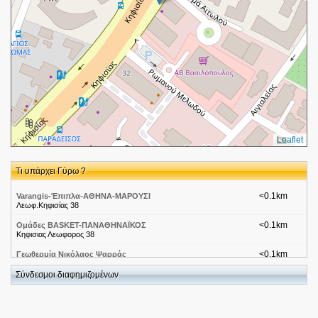
Leaflet
Τι υπάρχει Γύρω ?
<0.1km
Varangis-Έπιπλα-ΑΘΗΝΑ-ΜΑΡΟΥΣΙ
Λεωφ.Κηφισίας 38
<0.1km
Ομάδες BASKET-ΠΑΝΑΘΗΝΑΪΚΟΣ
Κηφισιας Λεωφορος 38
<0.1km
Γεωθερμία Νικόλαος Ψαρράς
Λεωφόρος Κηφισίας 32,
Σύνδεσμοι διαφημιζομένων
<0.1km
Αβαξ-Έπιπλα-ΑΘΗΝΑ-ΜΑΡΟΥΣΙ
Kηφισίας 36
<0.2km
Sato-Έπιπλα-ΑΘΗΝΑ-ΜΑΡΟΥΣΙ