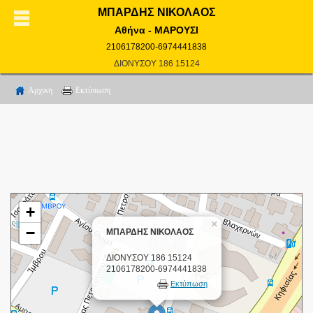
ΜΠΑΡΔΗΣ ΝΙΚΟΛΑΟΣ
Αθήνα - ΜΑΡΟΥΣΙ
2106178200-6974441838
ΔΙΟΝΥΣΟΥ 186 15124
Αρχικη
Εκτύπωση
+
×
−
ΜΠΑΡΔΗΣ ΝΙΚΟΛΑΟΣ
ΔΙΟΝΥΣΟΥ 186 15124
2106178200-6974441838
Εκτύπωση