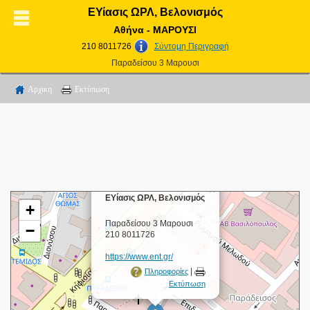
ΕΥίασις ΩΡΛ, Βελονισμός
Αθήνα - ΜΑΡΟΥΣΙ
210 8011726
Σύντομη Περιγραφή
Παραδείσου 3 Μαρουσι
Αρχικη
Εκτύπωση
×
ΕΥίασις ΩΡΛ, Βελονισμός
+
Παραδείσου 3 Μαρουσι
−
210 8011726
https://www.ent.gr/
|
Πληροφορίες
Εκτύπωση