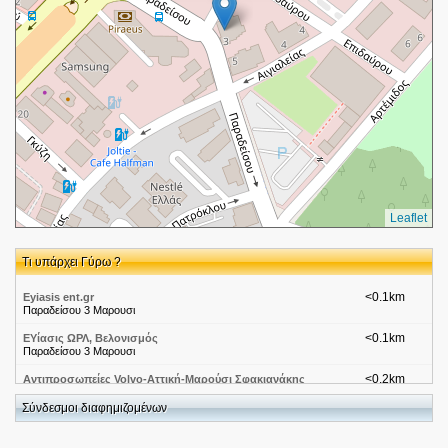
Leaflet
Τι υπάρχει Γύρω ?
<0.1km
Eyiasis ent.gr
Παραδείσου 3 Μαρουσι
<0.1km
ΕΥίασις ΩΡΛ, Βελονισμός
Παραδείσου 3 Μαρουσι
<0.2km
Αντιπροσωπείες Volvo-Αττική-Μαρούσι Σφακιανάκης
Λεωφόρος Κηφισίας
Σύνδεσμοι διαφημιζομένων
<0.2km
Αντιπροσωπείες-Service Saab-Αττική-Μαρούσι Βακαρ
Λεωφόρος Κηφισίας