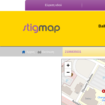
Εύρεση οδού
Bal
Αρχικη
Εκτύπωση
2106835031
+
−