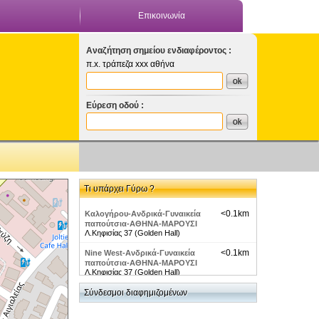
Επικοινωνία
Αναζήτηση σημείου ενδιαφέροντος :
π.x. τράπεζα xxx αθήνα
Εύρεση οδού :
Τι υπάρχει Γύρω ?
<0.1km
Καλογήρου-Ανδρικά-Γυναικεία
παπούτσια-ΑΘΗΝΑ-ΜΑΡΟΥΣΙ
Λ.Κηφισίας 37 (Golden Hall)
<0.1km
Nine West-Ανδρικά-Γυναικεία
παπούτσια-ΑΘΗΝΑ-ΜΑΡΟΥΣΙ
Λ.Κηφισίας 37 (Golden Hall)
<0.1km
Σύνδεσμοι διαφημιζομένων
Tods-Ανδρικά-Γυναικεία
παπούτσια-ΑΘΗΝΑ-ΜΑΡΟΥΣΙ
Λ.Κηφισίας 37 (Golden Hall)