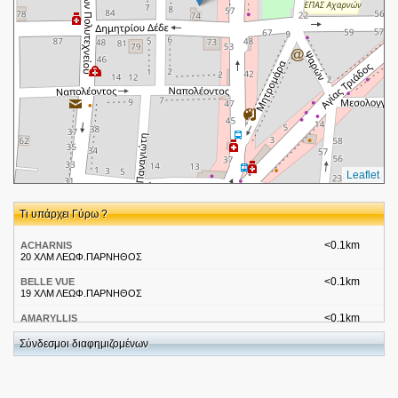
Leaflet
Τι υπάρχει Γύρω ?
<0.1km
ACHARNIS
20 ΧΛΜ ΛΕΩΦ.ΠΑΡΝΗΘΟΣ
<0.1km
BELLE VUE
19 ΧΛΜ ΛΕΩΦ.ΠΑΡΝΗΘΟΣ
<0.1km
AMARYLLIS
ΔΗΜΟΚΡΑΤΙΑΣ 161
Σύνδεσμοι διαφημιζομένων
<0.1km
PALLADION
Λ.ΔΗΜΟΚΡΑΤΙΑΣ & ΜΑΒΙΛΗ 12
<0.1km
EPAVLIS