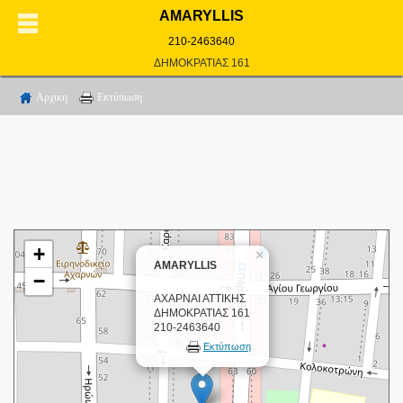
AMARYLLIS
210-2463640
ΔΗΜΟΚΡΑΤΙΑΣ 161
Αρχικη
Εκτύπωση
+
×
AMARYLLIS
−
ΑΧΑΡΝΑΙ ΑΤΤΙΚΗΣ
ΔΗΜΟΚΡΑΤΙΑΣ 161
210-2463640
Εκτύπωση