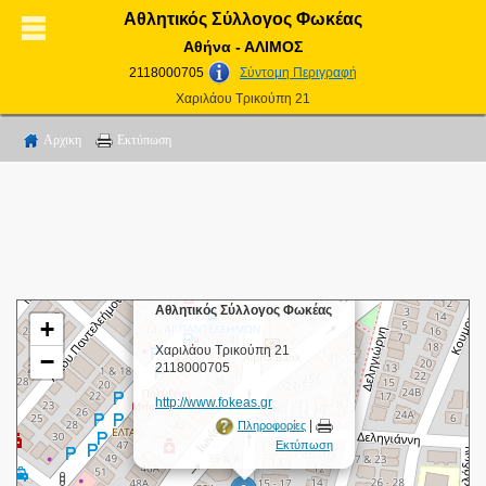
Αθλητικός Σύλλογος Φωκέας
Αθήνα - ΑΛΙΜΟΣ
2118000705
Σύντομη Περιγραφή
Χαριλάου Τρικούπη 21
Αρχικη
Εκτύπωση
×
Αθλητικός Σύλλογος Φωκέας
+
Χαριλάου Τρικούπη 21
−
2118000705
http://www.fokeas.gr
|
Πληροφορίες
Εκτύπωση