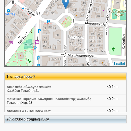
Leaflet
Τι υπάρχει Γύρω ?
<0.1km
Αθλητικός Σύλλογος Φωκέας
Χαριλάου Τρικούπη 21
<0.2km
Μουσικές Ταβέρνες-Καλαμάκι - Κουτούκι της Φωτεινής
Τρικουπη Χαρ. 23
<0.2km
ΔΙΑΜΑΝΤΩ Γ. ΠΑΠΑΦΩΤΙΟΥ
Ιωνίας 42, Άνω Καλαμάκι, ΑΤΤΙΚΗΣ, 17456
Σύνδεσμοι διαφημιζομένων
<0.2km
ΚΑΦΟΥΣΙΑΣ ΧΑΡΑΛΑΜΠΟΣ
Ιωνίας 35, Άλιμος, 17456, ΑΤΤΙΚΗΣ