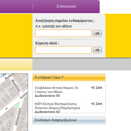
Επικοινωνία
Αναζήτηση σημείου ενδιαφέροντος :
π.x. τράπεζα xxx αθήνα
Εύρεση οδού :
Τι υπάρχει Γύρω ?
<0.1km
Σουβλάκια Αττική-Άλιμος Οι
Γεύσεις του Νίκου
Δωδεκανήσου 59
<0.1km
ΚΕΠ Κέντρα Εξυπηρέτησης
Πολιτών-Αλιμος(Παράρτημα)
Δωδεκανησου 63
<0.1km
Σύνδεσμοι διαφημιζομένων
Σουβλάκια Αττική-Άλιμος Time Out
Δωδεκανήσου 55