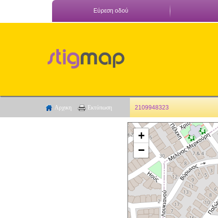
Εύρεση οδού
Αρχικη
Εκτύπωση
2109948323
+
−