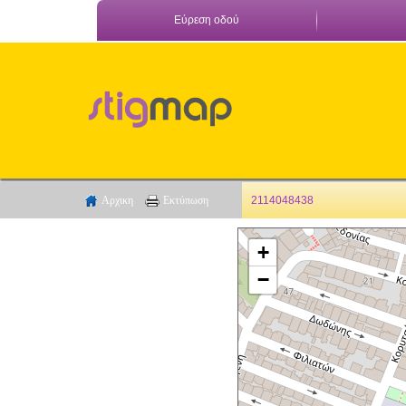
Εύρεση οδού
Αρχικη
Εκτύπωση
2114048438
+
−