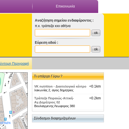
Επικοινωνία
Αναζήτηση σημείου ενδιαφέροντος :
π.x. τράπεζα xxx αθήνα
Εύρεση οδού :
ύντομη Περιγραφή
Τι υπάρχει Γύρω ?
<0.1km
VK nutrition - Διαιτολογικό κέντρο
λακωνίας 2, αγιος δημητριος
<0.2km
Τράπεζα Πειραιώς-Αττική-
Αγ.Δημήτριος 02
Βουλιαγμενης Λεωφορος 380
<0.2km
Airlines-UZBEKISTAN AIRWAYS
Βουλιαγμενης Λεωφορος 501
Σύνδεσμοι διαφημιζομένων
<0.2km
LITHOS DIGITAL Ε.Ε