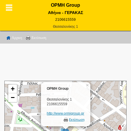
ΟΡΜΗ Group
Αθήνα - ΓΕΡΑΚΑΣ
2106615559
Θεσσαλονίκης 1
Αρχικη
Εκτύπωση
×
+
ΟΡΜΗ Group
−
Θεσσαλονίκης 1
2106615559
http://www.ormigroup.gr
Εκτύπωση