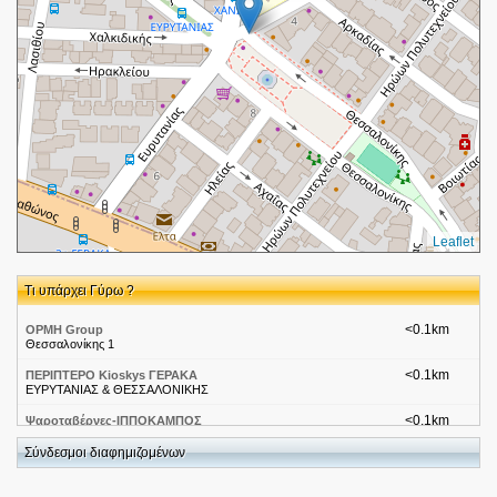
Leaflet
Τι υπάρχει Γύρω ?
<0.1km
ΟΡΜΗ Group
Θεσσαλονίκης 1
<0.1km
ΠΕΡΙΠΤΕΡΟ Kioskys ΓΕΡΑΚΑ
ΕΥΡΥΤΑΝΙΑΣ & ΘΕΣΣΑΛΟΝΙΚΗΣ
<0.1km
Ψαροταβέρνες-ΙΠΠΟΚΑΜΠΟΣ
Σύνδεσμοι διαφημιζομένων
<0.1km
Γρηγόρης Μικρογεύματα-Αττική-Γέρακας
Εθνικής Αντιστάσεως 4