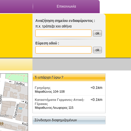
Επικοινωνία
Αναζήτηση σημείου ενδιαφέροντος :
π.x. τράπεζα xxx αθήνα
Εύρεση οδού :
Τι υπάρχει Γύρω ?
<0.1km
Γρηγόρης
Μαραθώνος 104-108
<0.1km
Καταστήματα Γερμανος-Αττική-
Γέρακας
Μαραθωνος Λεωφορος 115
<0.1km
Lidl-Αττική-Γέρακας
Λεωφορος Μαραθωνος 102
Σύνδεσμοι διαφημιζομένων
<0.1km
Η Πίτα του Παππού-Αττική-