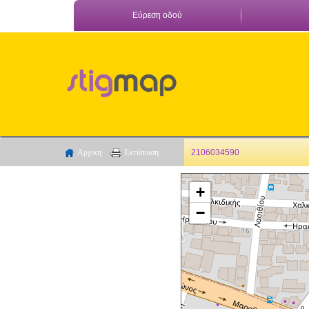
Εύρεση οδού
Αρχικη
Εκτύπωση
2106034590
+
−