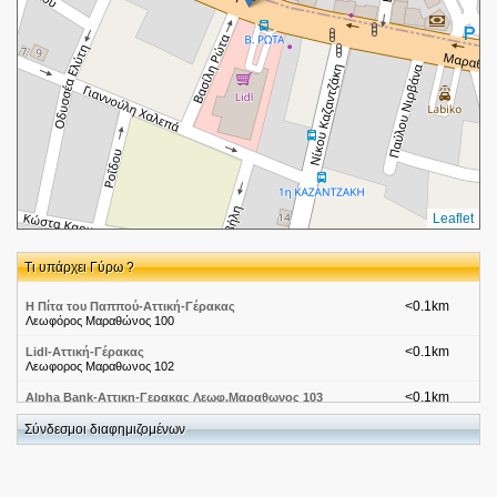
Leaflet
Τι υπάρχει Γύρω ?
<0.1km
Η Πίτα του Παππού-Αττική-Γέρακας
Λεωφόρος Μαραθώνος 100
<0.1km
Lidl-Αττική-Γέρακας
Λεωφορος Μαραθωνος 102
<0.1km
Alpha Bank-Αττικη-Γερακας Λεωφ.Μαραθωνος 103
Λεωφορος Μαραθωνος 103
Σύνδεσμοι διαφημιζομένων
<0.1km
Καταστήματα Εxpert -Αττική-Γέρακας
Μαραθωνος Λεωφορος 98
<0.1km
Γρηγόρης