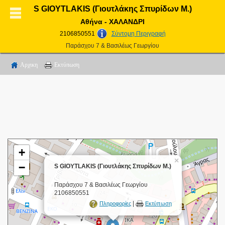
S GIOYTLAKIS (Γιουτλάκης Σπυρίδων Μ.)
Αθήνα - ΧΑΛΑΝΔΡΙ
2106850551
Σύντομη Περιγραφή
Παράσχου 7 & Βασιλέως Γεωργίου
Αρχικη
Εκτύπωση
+
×
−
S GIOYTLAKIS (Γιουτλάκης Σπυρίδων Μ.)
Παράσχου 7 & Βασιλέως Γεωργίου
2106850551
|
Πληροφορίες
Εκτύπωση