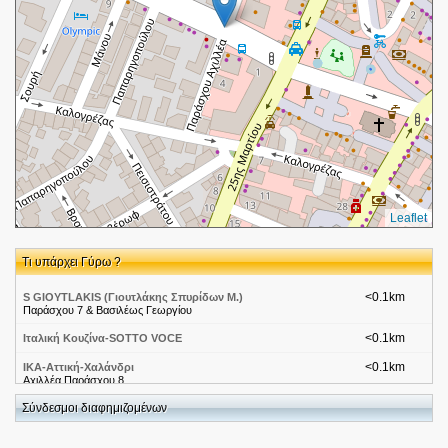
Leaflet
Τι υπάρχει Γύρω ?
<0.1km
S GIOYTLAKIS (Γιουτλάκης Σπυρίδων Μ.)
Παράσχου 7 & Βασιλέως Γεωργίου
<0.1km
Ιταλική Κουζίνα-SOTTO VOCE
<0.1km
ΙΚΑ-Αττική-Χαλάνδρι
Αχιλλέα Παράσχου 8
Σύνδεσμοι διαφημιζομένων
<0.1km
Λινάρια
Παράσχου 8