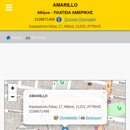
AMARILLO
Αθήνα - ΠΛΑΤΕΙΑ ΑΜΕΡΙΚΗΣ
2108671466
Σύντομη Περιγραφή
Καραγιάννη Λέλας 17, Αθήνα, 11252, ΑΤΤΙΚΗΣ
Αρχικη
Εκτύπωση
+
×
−
AMARILLO
Καραγιάννη Λέλας 17, Αθήνα, 11252, ΑΤΤΙΚΗΣ
2108671466
|
Πληροφορίες
Εκτύπωση