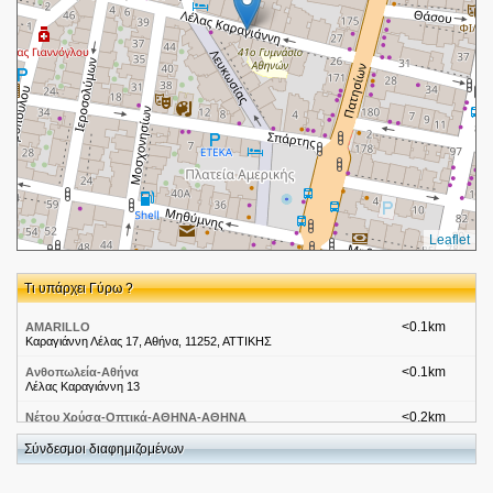
Leaflet
Τι υπάρχει Γύρω ?
<0.1km
AMARILLO
Καραγιάννη Λέλας 17, Αθήνα, 11252, ΑΤΤΙΚΗΣ
<0.1km
Ανθοπωλεία-Αθήνα
Λέλας Καραγιάννη 13
<0.2km
Νέτου Χρύσα-Οπτικά-ΑΘΗΝΑ-ΑΘΗΝΑ
Λευκωσίας 3
Σύνδεσμοι διαφημιζομένων
<0.2km
Ασημάκης Κωνστ.-Σχολές Οδηγών-ΑΘΗΝΑ-ΚΥΨΕΛΗ
Λευκωσίας 3