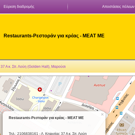
Εύρεση διαδρομής
Αποστάσεις πόλεων
Restaurants-Ρεστοράν για κρέας - MEAT ME
 37 Α κ. Σπ. Λούη (Golden Hall), Μαρούσι
×
Restaurants-Ρεστοράν για κρέας - MEAT ME
Τηλ.: 2106838161 - Λ. Κηφισίας 37 Α κ. Σπ. Λούη