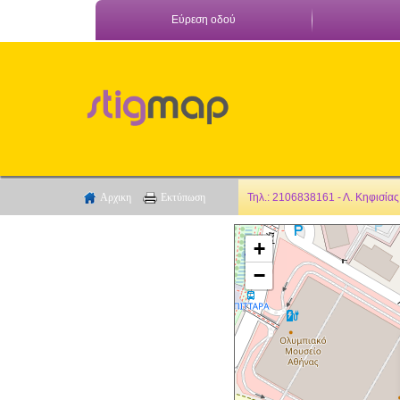
Εύρεση οδού
Αρχικη
Εκτύπωση
Τηλ.: 2106838161 - Λ. Κηφισίας
+
−