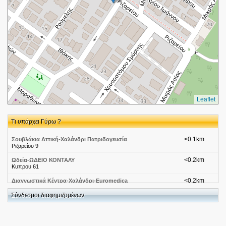
Leaflet
Τι υπάρχει Γύρω ?
<0.1km
Σουβλάκια Αττική-Χαλάνδρι Πατριδογευσία
Ριζαρείου 9
<0.2km
Ωδεία-ΩΔΕΙΟ ΚΟΝΤΑΛΥ
Κυπρου 61
<0.2km
Διαγνωστικά Κέντρα-Χαλάνδρι-Euromedica
Ριζαρειου 3
Σύνδεσμοι διαφημιζομένων
<0.2km
ΒΕΤΤΑΣ ΓΕΩΡΓΙΟΣ
ΡΙΖΑΡΕΙΟΥ 3
<0.2km
NEOCLASSICO - ΝΕΟΚΛΑΣΣΙΚΟ ΜΟΝΟΠΡΟΣΩΠΗ ΕΠΕ-