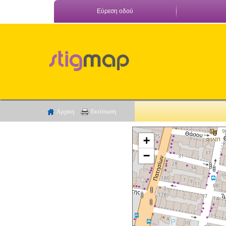
Εύρεση οδού
Αρχικη
Εκτύπωση
+
−