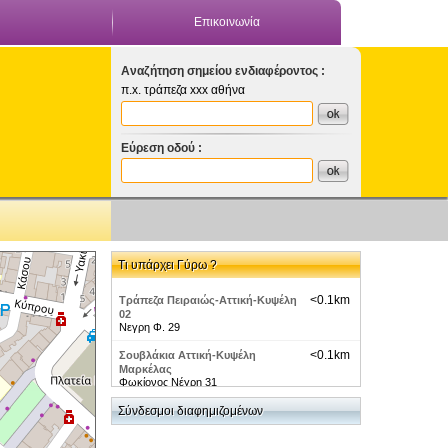
Επικοινωνία
Αναζήτηση σημείου ενδιαφέροντος :
π.x. τράπεζα xxx αθήνα
Εύρεση οδού :
Τι υπάρχει Γύρω ?
<0.1km
Τράπεζα Πειραιώς-Αττική-Κυψέλη
02
Νεγρη Φ. 29
<0.1km
Σουβλάκια Αττική-Κυψέλη
Μαρκέλας
Φωκίονος Νέγρη 31
<0.1km
Σύνδεσμοι διαφημιζομένων
Νυχτερινές Πίστες-Λαϊκά κ.
Ρεμπέτικα Πάλκα - ΚΑΡΑΒΑΝΙ