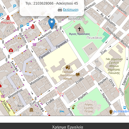
Τηλ.: 2103628066 - Ασκληπιού 45
Εκτύπωση
Χρήσιμα Εργαλεία