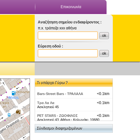
Επικοινωνία
Αναζήτηση σημείου ενδιαφέροντος :
π.x. τράπεζα xxx αθήνα
Εύρεση οδού :
Τι υπάρχει Γύρω ?
<0.1km
Bars-Street Bars - ΤΡΑΛΑΛΑ
<0.1km
Τρα Λα Λα
Ασκληπιού 45
<0.1km
PET STARS - ΖΩΟΦΙΛΟΣ
Ασκληπιού 43, Αθήνα - Κολωνάκι, 10680,
ΑΤΤΙΚΗΣ
Σύνδεσμοι διαφημιζομένων
<0.1km
Υποβρυχιο
Ασκληπιου 53