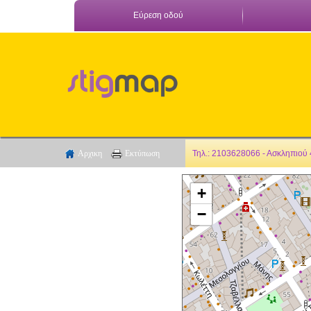
Εύρεση οδού
Αρχικη
Εκτύπωση
Τηλ.: 2103628066 - Ασκληπιού
+
−