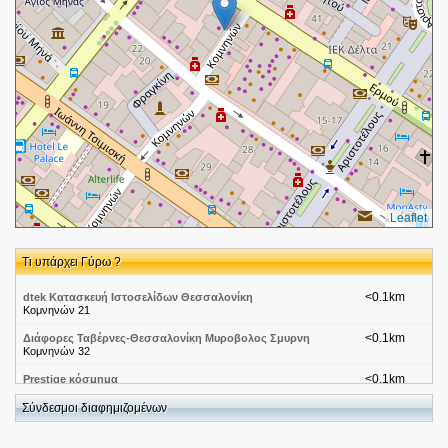
Leaflet
Τι υπάρχει Γύρω ?
<0.1km
dtek Κατασκευή Ιστοσελίδων Θεσσαλονίκη
Κομνηνών 21
<0.1km
Διάφορες Ταβέρνες-Θεσσαλονίκη Μυροβολος Σμυρνη
Κομνηνών 32
<0.1km
Prestige κόσμημα
Κομνηνών 21
Σύνδεσμοι διαφημιζομένων
<0.1km
DTEK::Net.Working
Κομνηνών 21