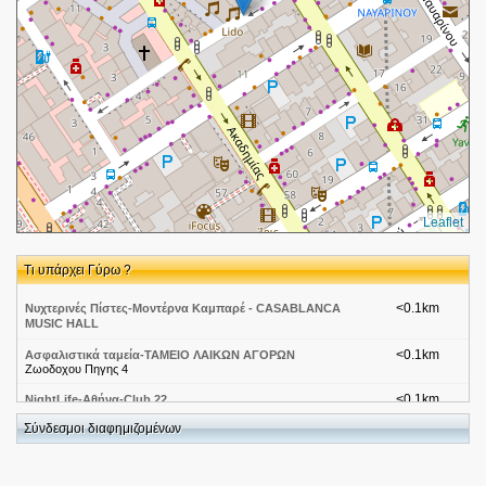
Leaflet
Τι υπάρχει Γύρω ?
<0.1km
Νυχτερινές Πίστες-Μοντέρνα Καμπαρέ - CASABLANCA
MUSIC HALL
<0.1km
Ασφαλιστικά ταμεία-ΤΑΜΕΙΟ ΛΑΙΚΩΝ ΑΓΟΡΩΝ
Ζωοδοχου Πηγης 4
<0.1km
NightLife-Αθήνα-Club 22
Ζωοδοχου Πηγης 3
Σύνδεσμοι διαφημιζομένων
<0.1km
NightLife-Εξάρχεια-An Other Club
Ζωοδοχου Πηγης 3