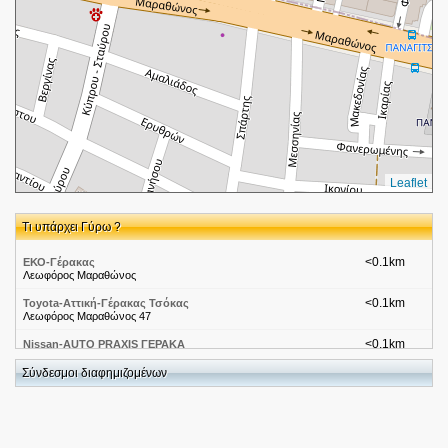
Leaflet
Τι υπάρχει Γύρω ?
<0.1km
ΕΚΟ-Γέρακας
Λεωφόρος Μαραθώνος
<0.1km
Toyota-Αττική-Γέρακας Τσόκας
Λεωφόρος Μαραθώνος 47
<0.1km
Nissan-AUTO PRAXIS ΓΕΡΑΚΑ
Μαραθωνος Λεωφορος 59
Σύνδεσμοι διαφημιζομένων
<0.2km
SUBARU-Αττική - Γέρακας ΤΕΤΡΑΔΑ ΕΠΕ
Μαραθωνος Λεωφορος 61
<0.2km
TAXDOCTOR ΚΟΖΩΝΑΚΗΣ-ΠΑΠΑΚΩΣΤΑΣ ΟΕ
Λ.ΜΑΡΑΘΩΝΟΣ 63