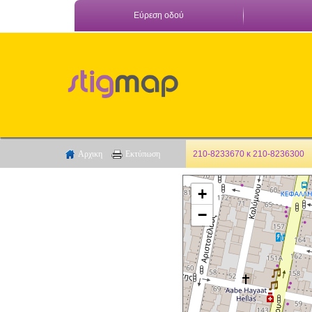
Εύρεση οδού
Αρχικη
Εκτύπωση
210-8233670 κ 210-8236300
+
−