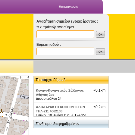
Επικοινωνία
Αναζήτηση σημείου ενδιαφέροντος :
π.x. τράπεζα xxx αθήνα
Εύρεση οδού :
Τι υπάρχει Γύρω ?
<0.1km
Κυνήγι-Κυνηγετικός Σύλλογος
Αθήνας 2ος
Δροσοπούλου 24
<0.2km
ΑΔΙΑΤΑΡΑΚΤΗ ΚΟΠΗ ΜΠΕΤΟΝ
ΤΗΛ-211 4062103
Πιπίνου 18, Αθήνα 112 57, Ελλάδα
<0.2km
Σύνδεσμοι διαφημιζομένων
ΑΔΙΑΤΑΡΑΚΤΗ ΚΟΠΗ ΜΠΕΤΟΝ
ΤΗΛ-211 4062103 ΚΙΝ-6989313121
Πιπίνου18