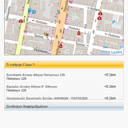
Leaflet
Τι υπάρχει Γύρω ?
<0.1km
Eurobank-Αττικη-Αθηνα Πατησιων 125
Πατησιων 125
<0.1km
Εφορίες-Αττικη-Αθηνα ΙΓ Αθηνων
Πατησιων 125
<0.1km
Οργανισμός Εργατικής Εστίας-ΑΘΗΝΩΝ - ΠΑΤΗΣΙΩΝ
Πατησιων 125
Σύνδεσμοι διαφημιζομένων
<0.1km
Διαγνωστικά Κέντρα-Αθήνα-Βιοιατρική 02
Πατησιων 125
<0.1km
Starbucks-Αττική-Αθήνα,Πατησίων