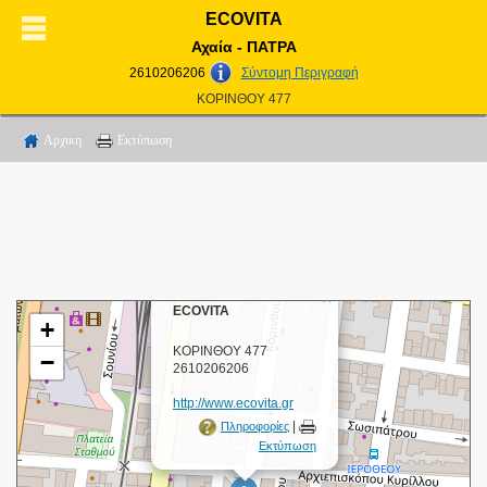
ECOVITA
Αχαία - ΠΑΤΡΑ
2610206206
Σύντομη Περιγραφή
ΚΟΡΙΝΘΟΥ 477
Αρχικη
Εκτύπωση
×
ECOVITA
+
ΚΟΡΙΝΘΟΥ 477
−
2610206206
http://www.ecovita.gr
|
Πληροφορίες
Εκτύπωση