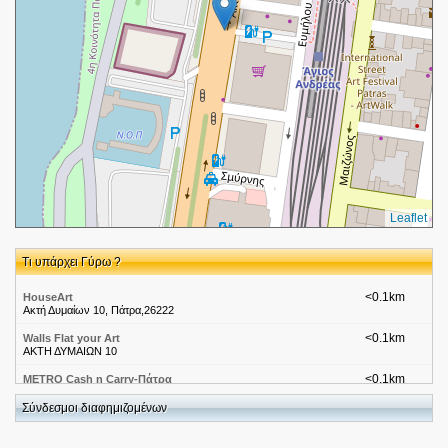
Leaflet
Τι υπάρχει Γύρω ?
<0.1km
HouseArt
Ακτή Δυμαίων 10, Πάτρα,26222
<0.1km
Walls Flat your Art
ΑΚΤΗ ΔΥΜΑΙΩΝ 10
<0.1km
METRO Cash n Carry-Πάτρα
Άκτη Δυμαίων 12-14
Σύνδεσμοι διαφημιζομένων
<0.2km
Jajala.gr
Γεωργίου Ολυμπίου 2-4 & Ευμήλου & Ακτή Δυμαίων