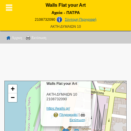
Walls Flat your Art
Αχαία - ΠΑΤΡΑ
2108732090
Σύντομη Περιγραφή
ΑΚΤΗ ΔΥΜΑΙΩΝ 10
Αρχικη
Εκτύπωση
×
Walls Flat your Art
+
ΑΚΤΗ ΔΥΜΑΙΩΝ 10
−
2108732090
https://walls.gr/
|
Πληροφορίες
Εκτύπωση