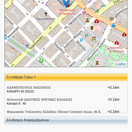
Leaflet
Τι υπάρχει Γύρω ?
<0.1km
ΑΔΑΜΟΠΟΥΛΟΣ ΒΑΣΙΛΕΙΟΣ
ΚΑΝΑΡΗ 45 26222
<0.1km
Ντέντεκτιβ-ΙΔΙΩΤΙΚΕΣ ΕΡΕΥΝΕΣ ΕΛΛΑΔΟΣ
Καναρη Κ. 45
<0.1km
Φαρμακεία Υπόλοιπης Ελλάδας-Πάτρα Γούναρη Λεωφ. 45 &
Καραϊσκάκη
Γούναρη Λεωφ. 45
Σύνδεσμοι διαφημιζομένων
<0.2km
DIMITRIS PAPΑKOSTOPOULOS LAWYER ΔΗΜΗΤΡΗΣ