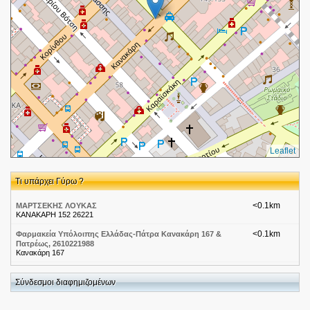
Leaflet
Τι υπάρχει Γύρω ?
<0.1km
ΜΑΡΤΣΕΚΗΣ ΛΟΥΚΑΣ
ΚΑΝΑΚΑΡΗ 152 26221
<0.1km
Φαρμακεία Υπόλοιπης Ελλάδας-Πάτρα Κανακάρη 167 &
Πατρέως, 2610221988
Κανακάρη 167
<0.1km
Γραφεία ιδιωτικών ερευνών Κανελλόπουλος
Πατρέως 63-65
Σύνδεσμοι διαφημιζομένων
<0.1km
ΠΑΠΑΓΕΩΡΓΙΟΥ ΟΥΡΑΝΙΑ
ΚΑΝΑΚΑΡΗ 163-165 26221