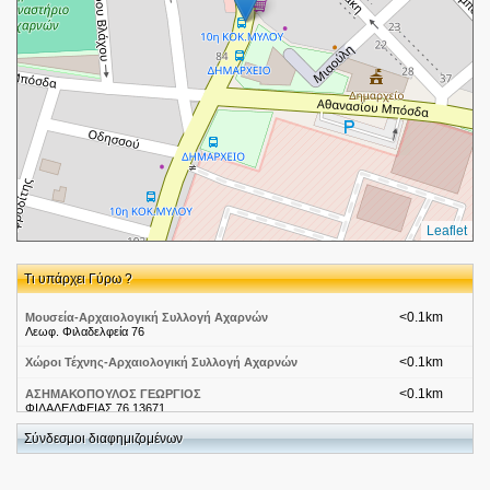
Leaflet
Τι υπάρχει Γύρω ?
<0.1km
Μουσεία-Αρχαιολογική Συλλογή Αχαρνών
Λεωφ. Φιλαδελφεία 76
<0.1km
Χώροι Τέχνης-Αρχαιολογική Συλλογή Αχαρνών
<0.1km
ΑΣΗΜΑΚΟΠΟΥΛΟΣ ΓΕΩΡΓΙΟΣ
ΦΙΛΑΔΕΛΦΕΙΑΣ 76 13671
Σύνδεσμοι διαφημιζομένων
<0.1km
Φωτεινή Ριζά Ω.Ρ.Λ Χειρουργός Κεφαλής Τραχήλου
ΦΙΛΑΔΕΛΦΕΙΑΣ 76 ΑΧΑΡΝΕΣ
<0.1km
Ριζά Φωτεινή