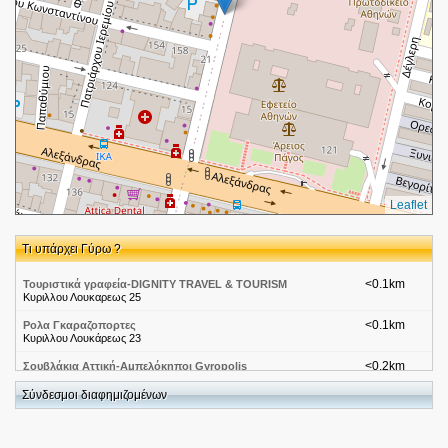
Leaflet
Τι υπάρχει Γύρω ?
<0.1km
Τουριστικά γραφεία-DIGNITY TRAVEL & TOURISM
Κυριλλου Λουκαρεως 25
<0.1km
Ρολα Γκαραζοπορτες
Κυριλλου Λουκάρεως 23
<0.2km
Σουβλάκια Αττική-Αμπελόκηποι Gyropolis
Κυρίλλου Λουκάρεως 35
Σύνδεσμοι διαφημιζομένων
<0.2km
Μουσικές Ταβέρνες-Γκύζη - Τζάκι
Πλατυποδη Βαρδα 4