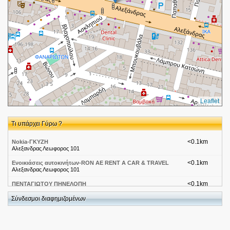
Leaflet
Τι υπάρχει Γύρω ?
<0.1km
Nokia-ΓΚΥΖΗ
Αλεξανδρας Λεωφορος 101
<0.1km
Ενοικιάσεις αυτοκινήτων-RON AE RENT A CAR & TRAVEL
Αλεξανδρας Λεωφορος 101
<0.1km
ΠΕΝΤΑΓΙΩΤΟΥ ΠΗΝΕΛΟΠΗ
Λ.ΑΛΕΞΑΝΔΡΑΣ 101 11475
Σύνδεσμοι διαφημιζομένων
<0.1km
PRINTECON REFILLING CARTRIDGES-ΕΠΑΝΑΓΕΜΙΣΜΕΝΑ
ΜΕΛΑΝΙΑ ΚΙΑ ΤΟΝΕΡ ΓΙΑ ΕΚΤΥΠΩΤΕΣ
ΛΕΩΦΟΡΟΣ ΑΛΕΞΑΝΔΡΑΣ 101