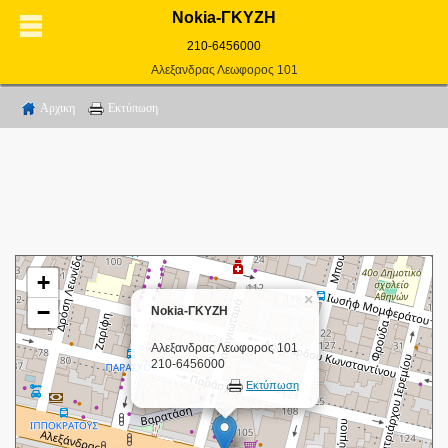
Nokia-ΓΚΥΖΗ
210-6456000
Αλεξανδρας Λεωφορος 101
Αρχικη
Εκτύπωση
+
×
−
Nokia-ΓΚΥΖΗ
Αλεξανδρας Λεωφορος 101
210-6456000
Εκτύπωση