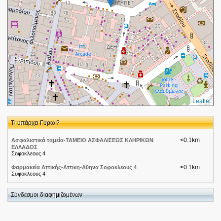
Leaflet
Τι υπάρχει Γύρω ?
<0.1km
Ασφαλιστικά ταμεία-ΤΑΜΕΙΟ ΑΣΦΑΛΙΣΕΩΣ ΚΛΗΡΙΚΩΝ
ΕΛΛΑΔΟΣ
Σοφοκλεους 4
<0.1km
Φαρμακεία Αττικής-Αττικη-Αθηνα Σοφοκλεους 4
Σοφοκλεους 4
<0.1km
Γρηγόρης
Σοφοκλέους 5
Σύνδεσμοι διαφημιζομένων
<0.1km
Γρηγόρης Μικρογεύματα-Αττική-Αθήνα Σοφοκλέους
Σοφοκλέους 5