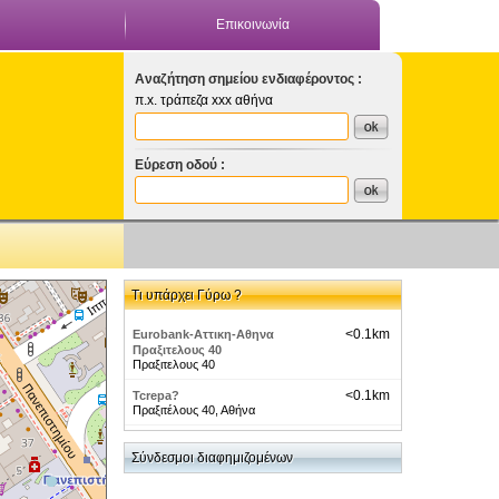
Επικοινωνία
Αναζήτηση σημείου ενδιαφέροντος :
π.x. τράπεζα xxx αθήνα
Εύρεση οδού :
Τι υπάρχει Γύρω ?
<0.1km
Eurobank-Αττικη-Αθηνα
Πραξιτελους 40
Πραξιτελους 40
<0.1km
Tcrepa?
Πραξιτέλους 40, Αθήνα
<0.1km
NightLife-Αθήνα-Key Bar
Πραξιτελους 37
Σύνδεσμοι διαφημιζομένων
<0.1km
Λαμπράκης Δημήτριος-Κόσμημα