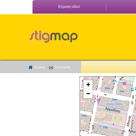
Εύρεση οδού
Αρχικη
Εκτύπωση
+
−