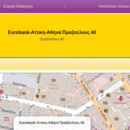
Εύρεση διαδρομής
Αποστάσεις πόλεων
Eurobank-Αττικη-Αθηνα Πραξιτελους 40
Πραξιτελους 40
×
Eurobank-Αττικη-Αθηνα Πραξιτελους 40