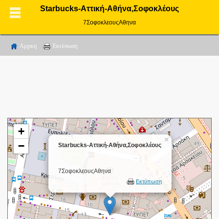
Starbucks-Αττική-Αθήνα,Σοφοκλέους
7ΣοφοκλεουςΑθηνα
Αρχικη
Εκτύπωση
+
×
−
Starbucks-Αττική-Αθήνα,Σοφοκλέους
7ΣοφοκλεουςΑθηνα
Εκτύπωση