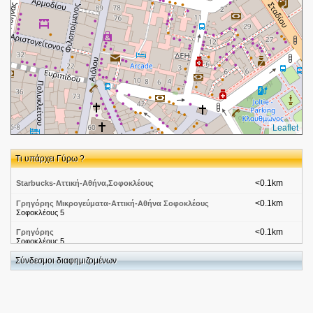
Leaflet
Τι υπάρχει Γύρω ?
<0.1km
Starbucks-Αττική-Αθήνα,Σοφοκλέους
<0.1km
Γρηγόρης Μικρογεύματα-Αττική-Αθήνα Σοφοκλέους
Σοφοκλέους 5
<0.1km
Γρηγόρης
Σοφοκλέους 5
Σύνδεσμοι διαφημιζομένων
<0.1km
Quick&Easy e-kep.gr
Σοφοκλεους 5 Αθηνα
<0.1km
Ασφαλιστικά ταμεία-ΤΑΜΕΙΟ ΑΣΦΑΛΙΣΕΩΣ ΚΛΗΡΙΚΩΝ
ΕΛΛΑΔΟΣ
Σοφοκλεους 4