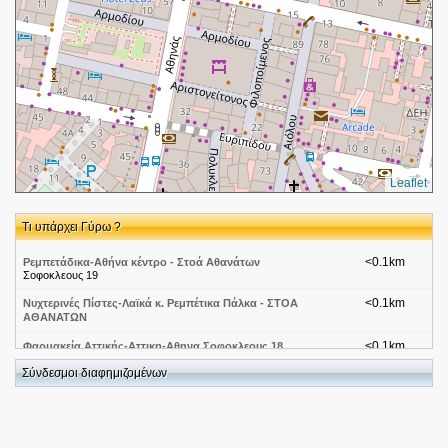
Leaflet
Τι υπάρχει Γύρω ?
<0.1km
Ρεμπετάδικα-Αθήνα κέντρο - Στοά Αθανάτων
Σοφοκλεους 19
<0.1km
Νυχτερινές Πίστες-Λαϊκά κ. Ρεμπέτικα Πάλκα - ΣΤΟΑ
ΑΘΑΝΑΤΩΝ
<0.1km
Φαρμακεία Αττικής-Αττικη-Αθηνα Σοφοκλεους 18
Σοφοκλεους 18
Σύνδεσμοι διαφημιζομένων
<0.1km
Ελληνική Κουζίνα Εστιατόρια-Αττική-Αθήνα Maritsas
Σοφοκλέους 17
<0.1km
Ασφαλιστικά ταμεία-ΤΑΜΕΙΟ ΑΡΩΓΗΣ ΥΠΑΛΛΗΛΩΝ
ΥΠΥΡΓΕΙΟΥ ΓΕΩΡΓΙΑΣ