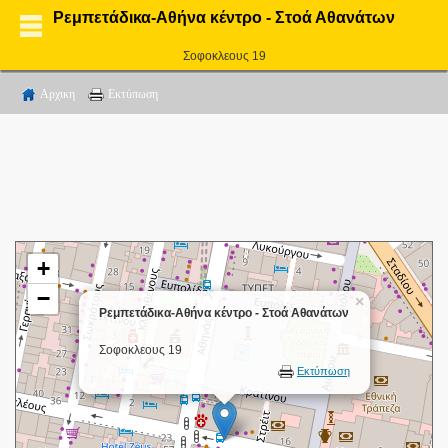
Ρεμπετάδικα-Αθήνα κέντρο - Στοά Αθανάτων
Σοφοκλεους 19
Αρχικη
Εκτύπωση
+
−
×
Ρεμπετάδικα-Αθήνα κέντρο - Στοά Αθανάτων
Σοφοκλεους 19
Εκτύπωση