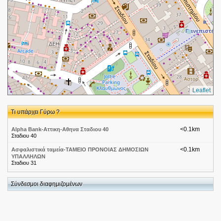
Leaflet
Τι υπάρχει Γύρω ?
<0.1km
Alpha Bank-Αττικη-Αθηνα Σταδιου 40
Σταδιου 40
<0.1km
Ασφαλιστικά ταμεία-ΤΑΜΕΙΟ ΠΡΟΝΟΙΑΣ ΔΗΜΟΣΙΩΝ
ΥΠΑΛΛΗΛΩΝ
Σταδιου 31
<0.1km
Θέατρα-ΤΕΧΝΗΣ ΚΑΡΟΛΟΥ ΚΟΥΝ-ΥΠΟΓΕΙΟ
Πεσματζογλου 5
Σύνδεσμοι διαφημιζομένων
<0.1km
Cafe Πόλις
Πεσμαζόγλου 5
<0.1km
Οπτικό κέντρο Λεντούδης-Οπτικά-ΑΘΗΝΑ-ΑΘΗΝΑ