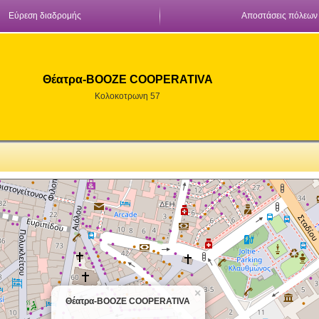
Εύρεση διαδρομής
Αποστάσεις πόλεων
Θέατρα-BOOZE COOPERATIVA
Κολοκοτρωνη 57
×
Θέατρα-BOOZE COOPERATIVA