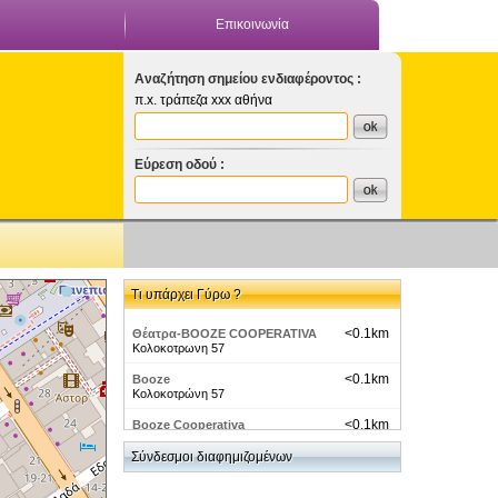
Επικοινωνία
Αναζήτηση σημείου ενδιαφέροντος :
π.x. τράπεζα xxx αθήνα
Εύρεση οδού :
Τι υπάρχει Γύρω ?
<0.1km
Θέατρα-BOOZE COOPERATIVA
Κολοκοτρωνη 57
<0.1km
Booze
Κολοκοτρώνη 57
<0.1km
Booze Cooperativa
Κολοκοτρώνη 57
Σύνδεσμοι διαφημιζομένων
<0.1km
Χώροι Τέχνης-LORAINI
ALIMANTIRI/gazonrouge