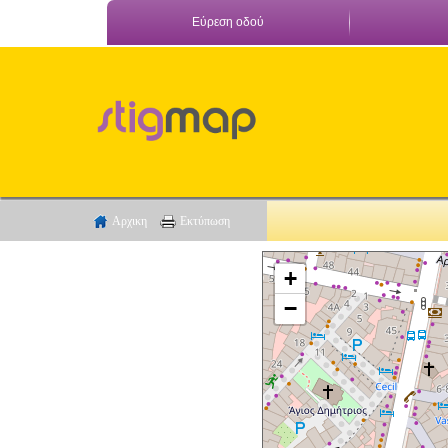
Εύρεση οδού
Αρχικη
Εκτύπωση
+
−