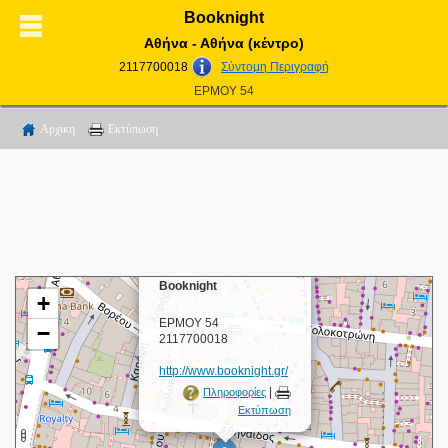
Booknight
Αθήνα - Αθήνα (κέντρο)
2117700018
Σύντομη Περιγραφή
ΕΡΜΟΥ 54
Αρχικη
Εκτύπωση
×
Booknight
+
ΕΡΜΟΥ 54
−
2117700018
http://www.booknight.gr/
|
Πληροφορίες
Εκτύπωση