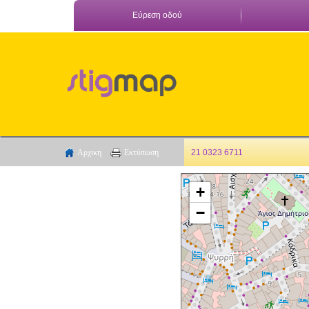
Εύρεση οδού
Αρχικη
Εκτύπωση
21 0323 6711
+
−