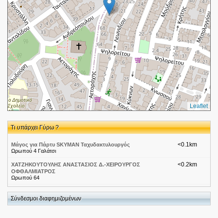
Leaflet
Τι υπάρχει Γύρω ?
<0.1km
Μάγος για Πάρτυ SKYMAN Ταχυδακτυλουργός
Ωρωπού 4 Γαλάτσι
<0.2km
ΧΑΤΖΗΚΟΥΤΟΥΛΗΣ ΑΝΑΣΤΑΣΙΟΣ Δ.-ΧΕΙΡΟΥΡΓΟΣ
ΟΦΘΑΛΜΙΑΤΡΟΣ
Ωρωπού 64
<0.2km
Αποφράξεις Αγγελλης
Τανταλιδου2
Σύνδεσμοι διαφημιζομένων
<0.2km
ΠΡΑΚΤΟΡΕΙΟ ΑΣΦΑΛΕΙΩΝ ΣΤΕΛΙΟΥ ΚΟΥΝΤΟΥΡΗ
ΚΡΗΤΗΣ 23