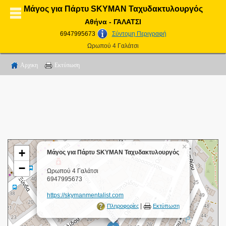
Μάγος για Πάρτυ SKYMAN Ταχυδακτυλουργός
Αθήνα - ΓΑΛΑΤΣΙ
6947995673
Σύντομη Περιγραφή
Ωρωπού 4 Γαλάτσι
Αρχικη
Εκτύπωση
×
+
Μάγος για Πάρτυ SKYMAN Ταχυδακτυλουργός
−
Ωρωπού 4 Γαλάτσι
6947995673
https://skymanmentalist.com
|
Πληροφορίες
Εκτύπωση