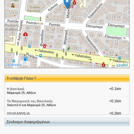
Leaflet
Τι υπάρχει Γύρω ?
<0.1km
Η βασιλική
Μαρκορά 25, Αθήνα
<0.1km
Τα Μαγειρευτά της Βασιλικής
Χαλεπά 6 και Μαρκορά 25, Αθήνα
<0.2km
VOUKAMVILIA
Χαλεπά 14
Σύνδεσμοι διαφημιζομένων
<0.2km
ΝΕΟΚΛΗ ΜΑΡΙΑ
ΧΑΛΕΠΑ 16-18