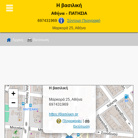
Η βασιλική
Αθήνα - ΠΑΤΗΣΙΑ
697431969
Σύντομη Περιγραφή
Μαρκορά 25, Αθήνα
Αρχικη
Εκτύπωση
×
Η βασιλική
+
Μαρκορά 25, Αθήνα
−
697431969
https://βασιλικη.gr
|
Πληροφορίες
Εκτύπωση