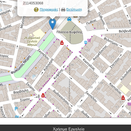
2114053068
|
Πληροφορίες
Εκτύπωση
Χρήσιμα Εργαλεία