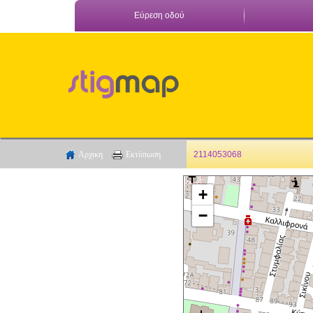
Εύρεση οδού
Αρχικη
Εκτύπωση
2114053068
+
−