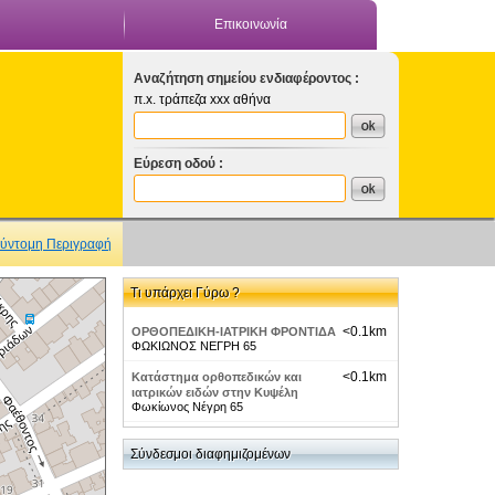
Επικοινωνία
Αναζήτηση σημείου ενδιαφέροντος :
π.x. τράπεζα xxx αθήνα
Εύρεση οδού :
ύντομη Περιγραφή
Τι υπάρχει Γύρω ?
<0.1km
ΟΡΘΟΠΕΔΙΚΗ-ΙΑΤΡΙΚΗ ΦΡΟΝΤΙΔΑ
ΦΩΚΙΩΝΟΣ ΝΕΓΡΗ 65
<0.1km
Κατάστημα ορθοπεδικών και
ιατρικών ειδών στην Κυψέλη
Φωκίωνος Νέγρη 65
<0.1km
Σακαρέλης Σωτήριος Μαιευτήρας
Σύνδεσμοι διαφημιζομένων
Γυναικολόγος
πλατεια καναρη 11