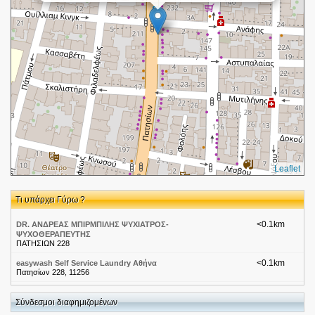
Leaflet
Τι υπάρχει Γύρω ?
<0.1km
DR. ΑΝΔΡΕΑΣ ΜΠΙΡΜΠΙΛΗΣ ΨΥΧΙΑΤΡΟΣ-
ΨΥΧΟΘΕΡΑΠΕΥΤΗΣ
ΠΑΤΗΣΙΩΝ 228
<0.1km
easywash Self Service Laundry Αθήνα
Πατησίων 228, 11256
<0.1km
ΓΑΡΔΟΥΝΗΣ ΑΝΔΡΕΑΣ
ΠΑΤΗΣΙΩΝ 209 11253
Σύνδεσμοι διαφημιζομένων